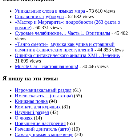
Уникальные слова в языках мира
- 73 610 views
Справочник трубокура
- 62 682 views
«Мастер и Маргарита»: подробности (263 факта о
романе)
- 60 331 views
Суровые челябинские… Часть 1. Оригиналы
- 45 402
views
«Танго смерти», музыка как улика и страшный
памятник фашистских преступлений
- 44 853 views
Ошибка синтаксического анализа XML. Лечение.
-
31 899 views
Muscle Car – настоящая мощь!
- 30 446 views
Я пишу на эти темы:
Игроманиакальный раздел
(61)
Имею сказать… (от автора)
(55)
Книжная полка
(94)
Комната для курящих
(81)
Научный раздел
(42)
О людях
(14)
Повышение настроения
(65)
Рычащий двигатель (авто)
(19)
Самая упрямая в мире вещь
(20)