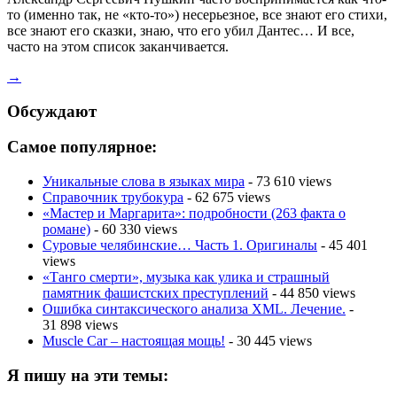
то (именно так, не «кто-то») несерьезное, все знают его стихи,
все знают его сказки, знаю, что его убил Дантес… И все,
часто на этом список заканчивается.
→
Обсуждают
Самое популярное:
Уникальные слова в языках мира
- 73 610 views
Справочник трубокура
- 62 675 views
«Мастер и Маргарита»: подробности (263 факта о
романе)
- 60 330 views
Суровые челябинские… Часть 1. Оригиналы
- 45 401
views
«Танго смерти», музыка как улика и страшный
памятник фашистских преступлений
- 44 850 views
Ошибка синтаксического анализа XML. Лечение.
-
31 898 views
Muscle Car – настоящая мощь!
- 30 445 views
Я пишу на эти темы: