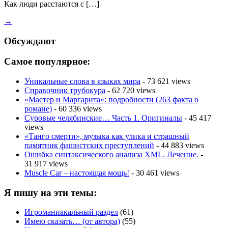
Как люди расстаются с […]
→
Обсуждают
Самое популярное:
Уникальные слова в языках мира
- 73 621 views
Справочник трубокура
- 62 720 views
«Мастер и Маргарита»: подробности (263 факта о
романе)
- 60 336 views
Суровые челябинские… Часть 1. Оригиналы
- 45 417
views
«Танго смерти», музыка как улика и страшный
памятник фашистских преступлений
- 44 883 views
Ошибка синтаксического анализа XML. Лечение.
-
31 917 views
Muscle Car – настоящая мощь!
- 30 461 views
Я пишу на эти темы:
Игроманиакальный раздел
(61)
Имею сказать… (от автора)
(55)