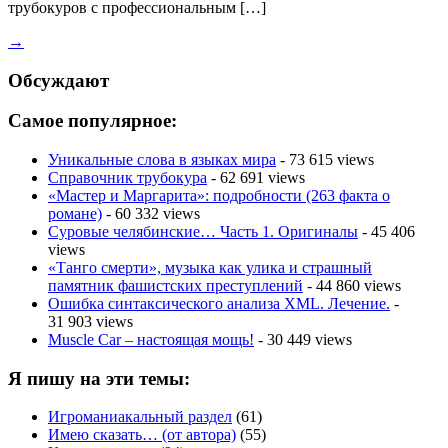
трубокуров с профессиональным […]
→
Обсуждают
Самое популярное:
Уникальные слова в языках мира
- 73 615 views
Справочник трубокура
- 62 691 views
«Мастер и Маргарита»: подробности (263 факта о
романе)
- 60 332 views
Суровые челябинские… Часть 1. Оригиналы
- 45 406
views
«Танго смерти», музыка как улика и страшный
памятник фашистских преступлений
- 44 860 views
Ошибка синтаксического анализа XML. Лечение.
-
31 903 views
Muscle Car – настоящая мощь!
- 30 449 views
Я пишу на эти темы:
Игроманиакальный раздел
(61)
Имею сказать… (от автора)
(55)