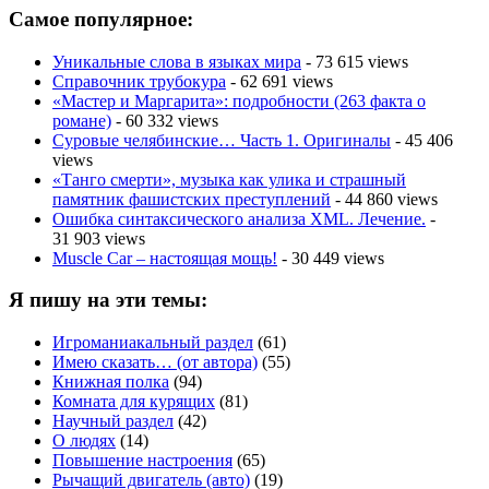
Самое популярное:
Уникальные слова в языках мира
- 73 615 views
Справочник трубокура
- 62 691 views
«Мастер и Маргарита»: подробности (263 факта о
романе)
- 60 332 views
Суровые челябинские… Часть 1. Оригиналы
- 45 406
views
«Танго смерти», музыка как улика и страшный
памятник фашистских преступлений
- 44 860 views
Ошибка синтаксического анализа XML. Лечение.
-
31 903 views
Muscle Car – настоящая мощь!
- 30 449 views
Я пишу на эти темы:
Игроманиакальный раздел
(61)
Имею сказать… (от автора)
(55)
Книжная полка
(94)
Комната для курящих
(81)
Научный раздел
(42)
О людях
(14)
Повышение настроения
(65)
Рычащий двигатель (авто)
(19)