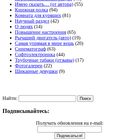
Имею сказать… (от автора)
(55)
Книжная полка
(94)
Комната для курящих
(81)
Научный раздел
(42)
О людях
(14)
Повышение настроения
(65)
Рычащий двигатель (авто)
(19)
Самая упрямая в мире вещь
(20)
Синематограф
(63)
Софтоэлектроника
(44)
Трубочные табаки (отзывы)
(17)
Фотогалереи
(22)
Шикарные девушки
(9)
Найти:
Подписывайтесь:
Получать обновления на e-mail: