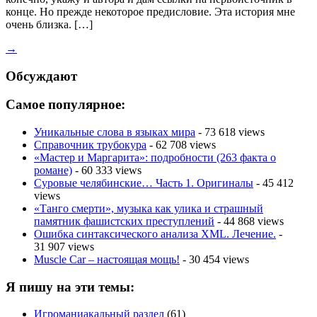
конце. Но прежде некоторое предисловие. Эта история мне
очень близка. […]
→
Обсуждают
Самое популярное:
Уникальные слова в языках мира
- 73 618 views
Справочник трубокура
- 62 708 views
«Мастер и Маргарита»: подробности (263 факта о
романе)
- 60 333 views
Суровые челябинские… Часть 1. Оригиналы
- 45 412
views
«Танго смерти», музыка как улика и страшный
памятник фашистских преступлений
- 44 868 views
Ошибка синтаксического анализа XML. Лечение.
-
31 907 views
Muscle Car – настоящая мощь!
- 30 454 views
Я пишу на эти темы:
Игроманиакальный раздел
(61)