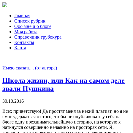
Главная
Список рубрик
Обо мне и о блоге
Моя работа
Справочник трубокура
Контакты
Карта
Имею сказать... (от автора)
​Школа жизни, или Как на самом деле
звали Пушкина
30.10.2016
Всех приветствую! Да простят меня за некий плагиат, но я не
смог удержаться от того, чтобы не опубликовать у себя на
блоге одну презанимательнейшую историю, на которую я
наткнулся совершенно нечаянно на просторах сети. Я,
конечно, укажу и автора и дам ссылки на первоисточник в