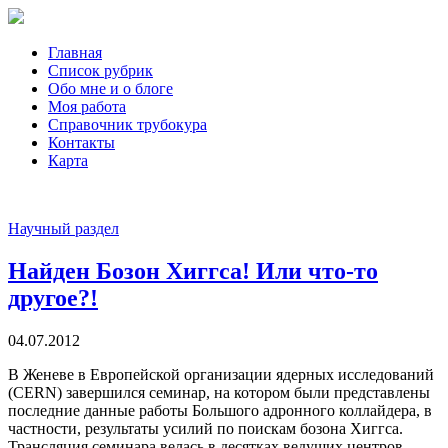
Главная
Список рубрик
Обо мне и о блоге
Моя работа
Справочник трубокура
Контакты
Карта
Научный раздел
Найден Бозон Хиггса! Или что-то
другое?!
04.07.2012
В Женеве в Европейской организации ядерных исследований
(CERN) завершился семинар, на котором были представлены
последние данные работы Большого адронного коллайдера, в
частности, результаты усилий по поискам бозона Хиггса.
Трансляция семинара велась в десятках ведущих центров