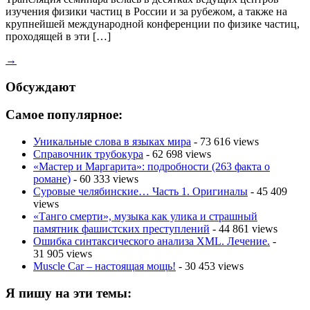
изучения физики частиц в России и за рубежом, а также на
крупнейшей международной конференции по физике частиц,
проходящей в эти […]
→
Обсуждают
Самое популярное:
Уникальные слова в языках мира
- 73 616 views
Справочник трубокура
- 62 698 views
«Мастер и Маргарита»: подробности (263 факта о
романе)
- 60 333 views
Суровые челябинские… Часть 1. Оригиналы
- 45 409
views
«Танго смерти», музыка как улика и страшный
памятник фашистских преступлений
- 44 861 views
Ошибка синтаксического анализа XML. Лечение.
-
31 905 views
Muscle Car – настоящая мощь!
- 30 453 views
Я пишу на эти темы: