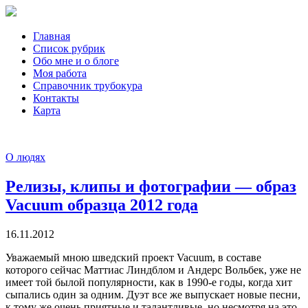
Главная
Список рубрик
Обо мне и о блоге
Моя работа
Справочник трубокура
Контакты
Карта
О людях
Релизы, клипы и фотографии — образ
Vacuum образца 2012 года
16.11.2012
Уважаемый мною шведский проект Vacuum, в составе
которого сейчас Маттиас Линдблом и Андерс Вольбек, уже не
имеет той былой популярности, как в 1990-е годы, когда хит
сыпались один за одним. Дуэт все же выпускает новые песни,
к тому же очень приятные и талантливые, но несмотря на это,