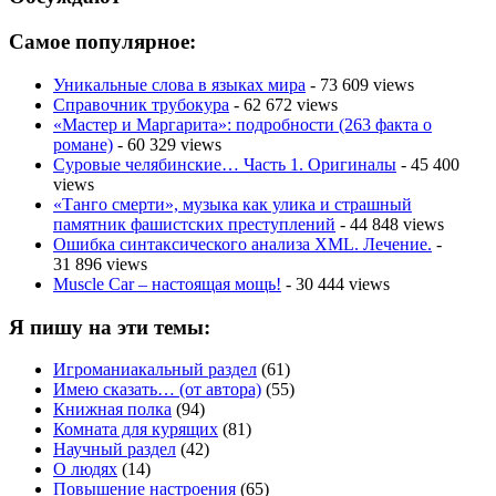
Самое популярное:
Уникальные слова в языках мира
- 73 609 views
Справочник трубокура
- 62 672 views
«Мастер и Маргарита»: подробности (263 факта о
романе)
- 60 329 views
Суровые челябинские… Часть 1. Оригиналы
- 45 400
views
«Танго смерти», музыка как улика и страшный
памятник фашистских преступлений
- 44 848 views
Ошибка синтаксического анализа XML. Лечение.
-
31 896 views
Muscle Car – настоящая мощь!
- 30 444 views
Я пишу на эти темы:
Игроманиакальный раздел
(61)
Имею сказать… (от автора)
(55)
Книжная полка
(94)
Комната для курящих
(81)
Научный раздел
(42)
О людях
(14)
Повышение настроения
(65)