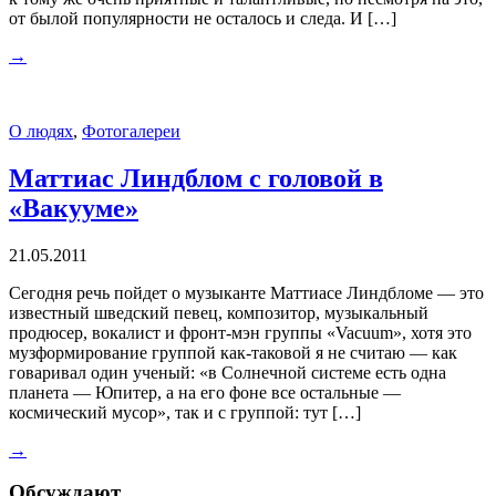
от былой популярности не осталось и следа. И […]
→
О людях
,
Фотогалереи
Маттиас Линдблом с головой в
«Вакууме»
21.05.2011
Сегодня речь пойдет о музыканте Маттиасе Линдбломе — это
известный шведский певец, композитор, музыкальный
продюсер, вокалист и фронт-мэн группы «Vacuum», хотя это
музформирование группой как-таковой я не считаю — как
говаривал один ученый: «в Солнечной системе есть одна
планета — Юпитер, а на его фоне все остальные —
космический мусор», так и с группой: тут […]
→
Обсуждают