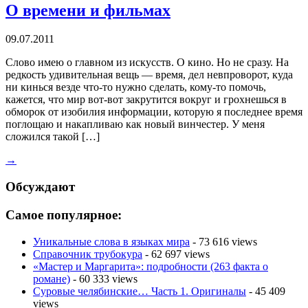
О времени и фильмах
09.07.2011
Слово имею о главном из искусств. О кино. Но не сразу. На
редкость удивительная вещь — время, дел невпроворот, куда
ни кинься везде что-то нужно сделать, кому-то помочь,
кажется, что мир вот-вот закрутится вокруг и грохнешься в
обморок от изобилия информации, которую я последнее время
поглощаю и накапливаю как новый винчестер. У меня
сложился такой […]
→
Обсуждают
Самое популярное:
Уникальные слова в языках мира
- 73 616 views
Справочник трубокура
- 62 697 views
«Мастер и Маргарита»: подробности (263 факта о
романе)
- 60 333 views
Суровые челябинские… Часть 1. Оригиналы
- 45 409
views