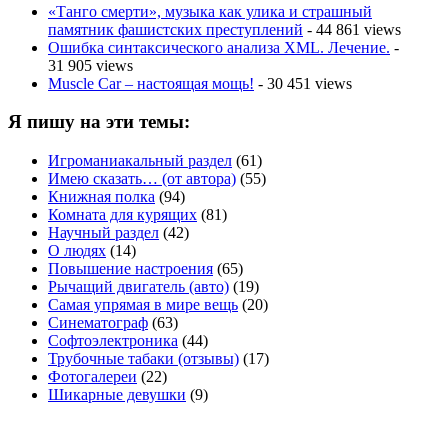
«Танго смерти», музыка как улика и страшный
памятник фашистских преступлений
- 44 861 views
Ошибка синтаксического анализа XML. Лечение.
-
31 905 views
Muscle Car – настоящая мощь!
- 30 451 views
Я пишу на эти темы:
Игроманиакальный раздел
(61)
Имею сказать… (от автора)
(55)
Книжная полка
(94)
Комната для курящих
(81)
Научный раздел
(42)
О людях
(14)
Повышение настроения
(65)
Рычащий двигатель (авто)
(19)
Самая упрямая в мире вещь
(20)
Синематограф
(63)
Софтоэлектроника
(44)
Трубочные табаки (отзывы)
(17)
Фотогалереи
(22)
Шикарные девушки
(9)