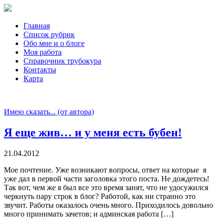
Главная
Список рубрик
Обо мне и о блоге
Моя работа
Справочник трубокура
Контакты
Карта
Имею сказать... (от автора)
Я еще жив… и у меня есть бубен!
21.04.2012
Мое почтение. Уже возникают вопросы, ответ на которые я
уже дал в первой части заголовка этого поста. Не дождетесь!
Так вот, чем же я был все это время занят, что не удосужился
черкнуть пару строк в блог? Работой, как ни странно это
звучит. Работы оказалось очень много. Приходилось довольно
много принимать зачетов; и админская работа […]