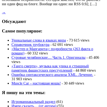
ни один фид на блоге. Вообще ни один: ни RSS 0.92, […]
→
Обсуждают
Самое популярное:
Уникальные слова в языках мира
- 73 615 views
Справочник трубокура
- 62 691 views
«Мастер и Маргарита»: подробности (263 факта о
романе)
- 60 332 views
Суровые челябинские… Часть 1. Оригиналы
- 45 406
views
«Танго смерти», музыка как улика и страшный
памятник фашистских преступлений
- 44 860 views
Ошибка синтаксического анализа XML. Лечение.
-
31 903 views
Muscle Car – настоящая мощь!
- 30 449 views
Я пишу на эти темы:
Игроманиакальный раздел
(61)
Имею сказать… (от автора)
(55)