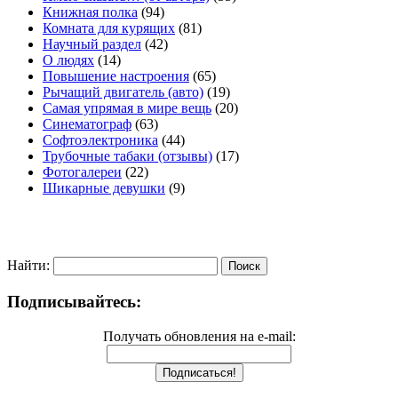
Книжная полка
(94)
Комната для курящих
(81)
Научный раздел
(42)
О людях
(14)
Повышение настроения
(65)
Рычащий двигатель (авто)
(19)
Самая упрямая в мире вещь
(20)
Синематограф
(63)
Софтоэлектроника
(44)
Трубочные табаки (отзывы)
(17)
Фотогалереи
(22)
Шикарные девушки
(9)
Найти:
Подписывайтесь:
Получать обновления на e-mail: