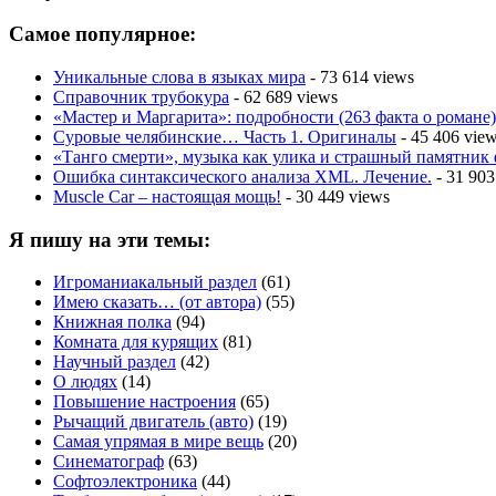
Самое популярное:
Уникальные слова в языках мира
- 73 614 views
Справочник трубокура
- 62 689 views
«Мастер и Маргарита»: подробности (263 факта о романе)
Суровые челябинские… Часть 1. Оригиналы
- 45 406 vie
«Танго смерти», музыка как улика и страшный памятник
Ошибка синтаксического анализа XML. Лечение.
- 31 903
Muscle Car – настоящая мощь!
- 30 449 views
Я пишу на эти темы:
Игроманиакальный раздел
(61)
Имею сказать… (от автора)
(55)
Книжная полка
(94)
Комната для курящих
(81)
Научный раздел
(42)
О людях
(14)
Повышение настроения
(65)
Рычащий двигатель (авто)
(19)
Самая упрямая в мире вещь
(20)
Синематограф
(63)
Софтоэлектроника
(44)