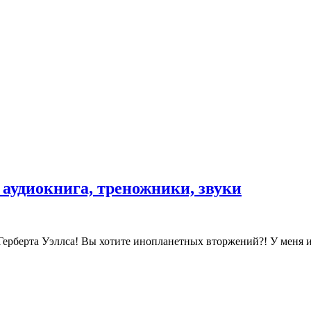
 аудиокнига, треножники, звуки
берта Уэллса! Вы хотите инопланетных вторжений?! У меня их е