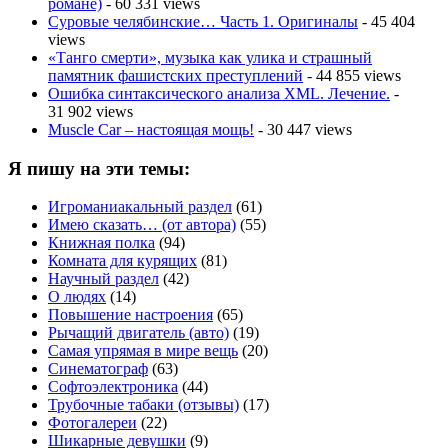
романе)
- 60 331 views
Суровые челябинские… Часть 1. Оригиналы
- 45 404
views
«Танго смерти», музыка как улика и страшный
памятник фашистских преступлений
- 44 855 views
Ошибка синтаксического анализа XML. Лечение.
-
31 902 views
Muscle Car – настоящая мощь!
- 30 447 views
Я пишу на эти темы:
Игроманиакальный раздел
(61)
Имею сказать… (от автора)
(55)
Книжная полка
(94)
Комната для курящих
(81)
Научный раздел
(42)
О людях
(14)
Повышение настроения
(65)
Рычащий двигатель (авто)
(19)
Самая упрямая в мире вещь
(20)
Синематограф
(63)
Софтоэлектроника
(44)
Трубочные табаки (отзывы)
(17)
Фотогалереи
(22)
Шикарные девушки
(9)