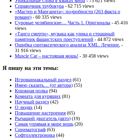
Уникальные слова в языках мира
- 73 621 views
Справочник трубокура
- 62 715 views
«Мастер и Маргарита»: подробности (263 факта о
романе)
- 60 335 views
Суровые челябинские… Часть 1. Оригиналы
- 45 416
views
«Танго смерти», музыка как улика и страшный
памятник фашистских преступлений
- 44 872 views
Ошибка синтаксического анализа XML. Лечение.
-
31 916 views
Muscle Car – настоящая мощь!
- 30 458 views
Я пишу на эти темы:
Игроманиакальный раздел
(61)
Имею сказать… (от автора)
(55)
Книжная полка
(94)
Комната для курящих
(81)
Научный раздел
(42)
О людях
(14)
Повышение настроения
(65)
Рычащий двигатель (авто)
(19)
Самая упрямая в мире вещь
(20)
Синематограф
(63)
Софтоэлектроника
(44)