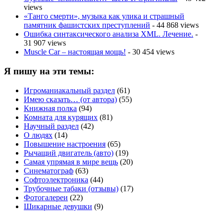
views
«Танго смерти», музыка как улика и страшный
памятник фашистских преступлений
- 44 868 views
Ошибка синтаксического анализа XML. Лечение.
-
31 907 views
Muscle Car – настоящая мощь!
- 30 454 views
Я пишу на эти темы:
Игроманиакальный раздел
(61)
Имею сказать… (от автора)
(55)
Книжная полка
(94)
Комната для курящих
(81)
Научный раздел
(42)
О людях
(14)
Повышение настроения
(65)
Рычащий двигатель (авто)
(19)
Самая упрямая в мире вещь
(20)
Синематограф
(63)
Софтоэлектроника
(44)
Трубочные табаки (отзывы)
(17)
Фотогалереи
(22)
Шикарные девушки
(9)