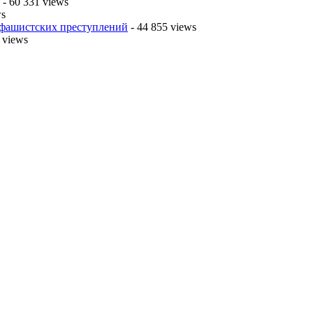
- 60 331 views
ws
 фашистских преступлений
- 44 855 views
 views