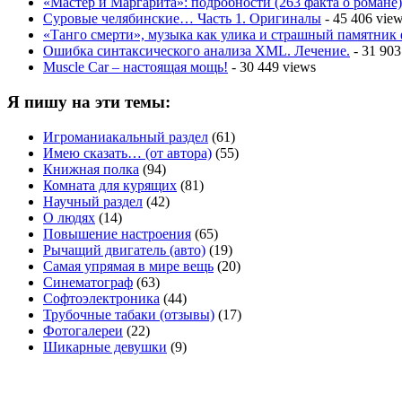
«Мастер и Маргарита»: подробности (263 факта о романе)
Суровые челябинские… Часть 1. Оригиналы
- 45 406 vie
«Танго смерти», музыка как улика и страшный памятник
Ошибка синтаксического анализа XML. Лечение.
- 31 903
Muscle Car – настоящая мощь!
- 30 449 views
Я пишу на эти темы:
Игроманиакальный раздел
(61)
Имею сказать… (от автора)
(55)
Книжная полка
(94)
Комната для курящих
(81)
Научный раздел
(42)
О людях
(14)
Повышение настроения
(65)
Рычащий двигатель (авто)
(19)
Самая упрямая в мире вещь
(20)
Синематограф
(63)
Софтоэлектроника
(44)
Трубочные табаки (отзывы)
(17)
Фотогалереи
(22)
Шикарные девушки
(9)