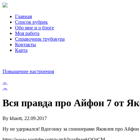
Главная
Список рубрик
Обо мне и о блоге
Моя работа
Справочник трубокура
Контакты
Карта
Повышение настроения
←
→
Вся правда про Айфон 7 от Я
By kbaott, 22.09.2017
Ну не удержался! Вдогонку за спиннерами Яковлев про Айфон 
https://www.youtube.com/watch?v=s9xuekOOrCM