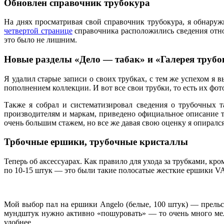
Обновлен справочник трубокура
На днях просматривая свой справочник трубокура, я обнару
четвертой странице
справочника расположились сведения отно
это было не лишним.
Новые разделы «Дело — табак» и «Галерея трубо
Я удалил старые записи о своих трубках, с тем же успехом я 
пополнением коллекции. И вот все свои трубки, то есть их фо
Также я собрал и систематизировал сведения о трубочных т
производителям и маркам, приведено официальное описание т
очень большим стажем, но все же давая свою оценку я опиралс
Трбочные ершики, трубочные кристаллы
Теперь об аксессуарах. Как правило для ухода за трубками, к
по 10-15 штук — это были такие полосатые жесткие ершики VA
Мой выбор пал на ершики Angelo (белые, 100 штук) — прельст
мундштук нужно активно «пошуровать» — то очень много мел
удобнее.