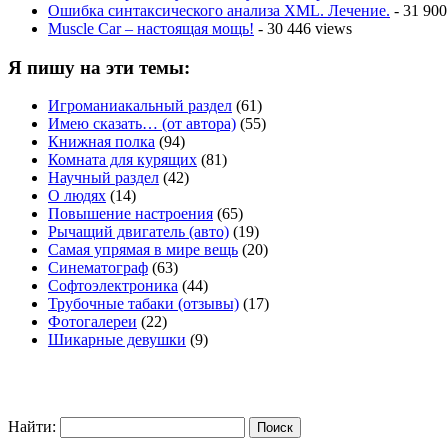
Ошибка синтаксического анализа XML. Лечение.
- 31 900
Muscle Car – настоящая мощь!
- 30 446 views
Я пишу на эти темы:
Игроманиакальный раздел
(61)
Имею сказать… (от автора)
(55)
Книжная полка
(94)
Комната для курящих
(81)
Научный раздел
(42)
О людях
(14)
Повышение настроения
(65)
Рычащий двигатель (авто)
(19)
Самая упрямая в мире вещь
(20)
Синематограф
(63)
Софтоэлектроника
(44)
Трубочные табаки (отзывы)
(17)
Фотогалереи
(22)
Шикарные девушки
(9)
Найти: