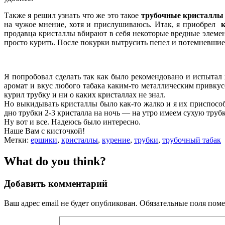
Также я решил узнать что же это такое
трубочные кристалл
на чужое мнение, хотя и прислушиваюсь. Итак, я приобрел
продавца кристаллы вбирают в себя некоторые вредные элемент
просто курить. После покурки вытрусить пепел и потемневшие к
Я попробовал сделать так как было рекомендовано и испытал
аромат и вкус любого табака каким-то металлическим привкусо
курил трубку и ни о каких кристаллах не знал.
Но выкидывать кристаллы было как-то жалко и я их приспособи
дно трубки 2-3 кристалла на ночь — на утро имеем сухую трубк
Ну вот и все. Надеюсь было интересно.
Наше Вам с кисточкой!
Метки:
ершики
,
кристаллы
,
курение
,
трубки
,
трубочный табак
What do you think?
Добавить комментарий
Ваш адрес email не будет опубликован.
Обязательные поля пом