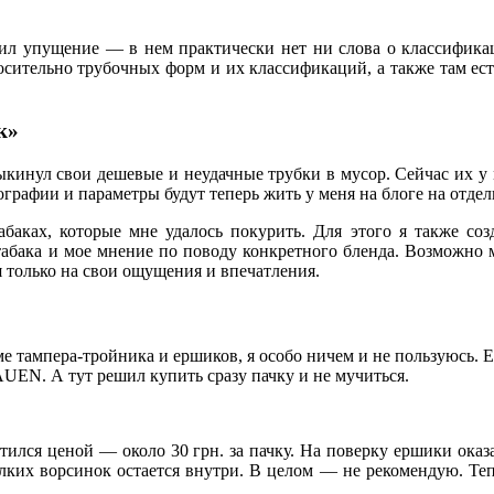
жил упущение — в нем практически нет ни слова о классифик
сительно трубочных форм и их классификаций, а также там есть
к»
выкинул свои дешевые и неудачные трубки в мусор. Сейчас их у 
тографии и параметры будут теперь жить у меня на блоге на отд
абаках, которые мне удалось покурить. Для этого я также со
абака и мое мнение по поводу конкретного бленда. Возможно мо
я только на свои ощущения и впечатления.
роме тампера-тройника и ершиков, я особо ничем и не пользуюс
UEN. А тут решил купить сразу пачку и не мучиться.
ился ценой — около 30 грн. за пачку. На поверку ершики оказ
ких ворсинок остается внутри. В целом — не рекомендую. Тепе