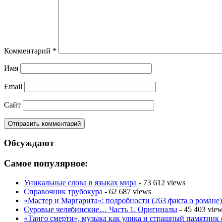
Комментарий
*
Имя
Email
Сайт
Обсуждают
Самое популярное:
Уникальные слова в языках мира
- 73 612 views
Справочник трубокура
- 62 687 views
«Мастер и Маргарита»: подробности (263 факта о романе)
Суровые челябинские… Часть 1. Оригиналы
- 45 403 vie
«Танго смерти», музыка как улика и страшный памятник