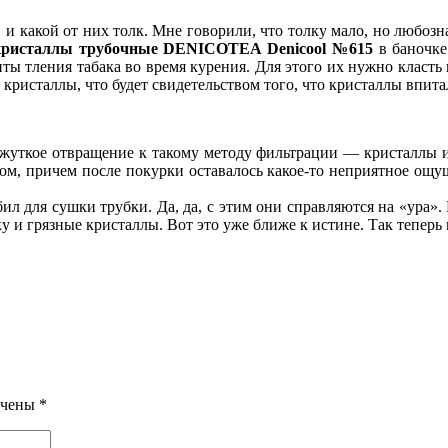
ы
и какой от них толк. Мне говорили, что толку мало, но любоз
кристаллы трубочные DENICOTEA Denicool №615
в баночк
ы тления табака во время курения. Для этого их нужно класть п
ристаллы, что будет свидетельством того, что кристаллы впитал
 жуткое отвращение к такому методу фильтрации — кристаллы и
м, причем после покурки оставалось какое-то неприятное ощущен
л для сушки трубки. Да, да, с этим они справляются на «ура».
у и грязные кристаллы. Вот это уже ближе к истине. Так теперь
ечены
*