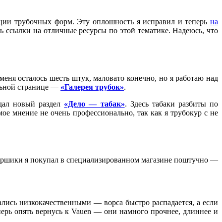
ации трубочных форм. Эту оплошность я исправил и теперь
на
 ссылки на отличные ресурсы по этой тематике. Надеюсь, что
меня осталось шесть штук, маловато конечно, но я работаю над
ельной странице —
«Галерея трубок»
.
здал новый раздел
«Дело — табак»
. Здесь табаки разбиты по
е мнение не очень профессионально, так как я трубокур с не
ь. Ершики я покупал в специализированном магазине поштучно —
ались низкокачественными — ворса быстро распадается, а если
рь опять вернусь к Vauen — они намного прочнее, длиннее и