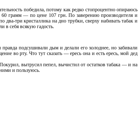
нательность победила, потому как редко стопроцентно опираюсь
е 60 грамм — по цене 107 грн. По заверению производителя и
о два-три кристаллика на дно трубки, сверху набивать табак и
и в себя всякую гадость.
 правда подсушивали дым и делали его холоднее, но забивали
ие во рту. Что тут сказать — ересь она и есть ересь, мой дед
 Покурил, вытрусил пепел, вычистил от остатков табака — и на
 ними и пользуюсь.