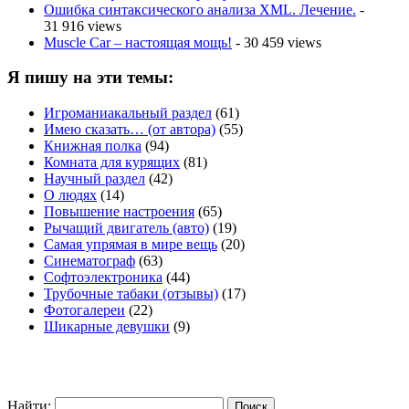
Ошибка синтаксического анализа XML. Лечение.
-
31 916 views
Muscle Car – настоящая мощь!
- 30 459 views
Я пишу на эти темы:
Игроманиакальный раздел
(61)
Имею сказать… (от автора)
(55)
Книжная полка
(94)
Комната для курящих
(81)
Научный раздел
(42)
О людях
(14)
Повышение настроения
(65)
Рычащий двигатель (авто)
(19)
Самая упрямая в мире вещь
(20)
Синематограф
(63)
Софтоэлектроника
(44)
Трубочные табаки (отзывы)
(17)
Фотогалереи
(22)
Шикарные девушки
(9)
Найти: