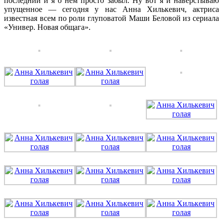
последний и я о нем просто забыл. Ну вот я и наверстываю
упущенное — сегодня у нас Анна Хилькевич, актриса
известная всем по роли глуповатой Маши Беловой из сериала
«Универ. Новая общага».