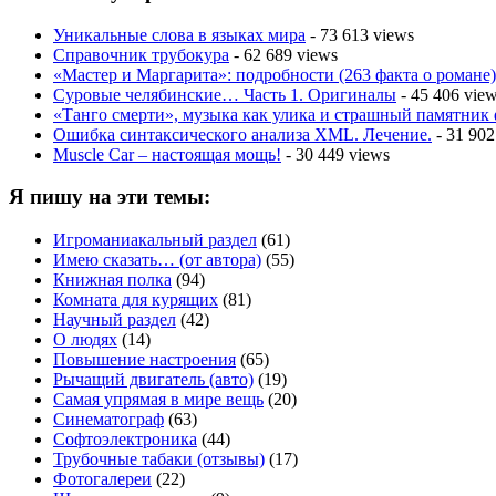
Уникальные слова в языках мира
- 73 613 views
Справочник трубокура
- 62 689 views
«Мастер и Маргарита»: подробности (263 факта о романе)
Суровые челябинские… Часть 1. Оригиналы
- 45 406 vie
«Танго смерти», музыка как улика и страшный памятник
Ошибка синтаксического анализа XML. Лечение.
- 31 902
Muscle Car – настоящая мощь!
- 30 449 views
Я пишу на эти темы:
Игроманиакальный раздел
(61)
Имею сказать… (от автора)
(55)
Книжная полка
(94)
Комната для курящих
(81)
Научный раздел
(42)
О людях
(14)
Повышение настроения
(65)
Рычащий двигатель (авто)
(19)
Самая упрямая в мире вещь
(20)
Синематограф
(63)
Софтоэлектроника
(44)
Трубочные табаки (отзывы)
(17)
Фотогалереи
(22)