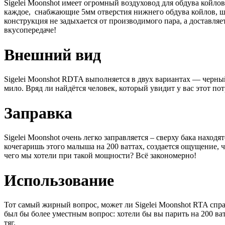
Sigelei Moonshot имеет огромный воздуховод для обдува койло
каждое, снабжающие 5мм отверстия нижнего обдува койлов, ши
конструкция не задыхается от производимого пара, а доставля
вкусопередаче!
Внешний вид
Sigelei Moonshot RDTA выполняется в двух вариантах — черный
мило. Вряд ли найдётся человек, который увидит у вас этот по
Заправка
Sigelei Moonshot очень легко заправляется – сверху бака наход
кочегаришь этого малыша на 200 ваттах, создается ощущение, ч
чего мы хотели при такой мощности? Всё закономерно!
Использование
Тот самый жирный вопрос, может ли Sigelei Moonshot RTA справ
был бы более уместным вопрос: хотели бы вы парить на 200 ватт
тяг.