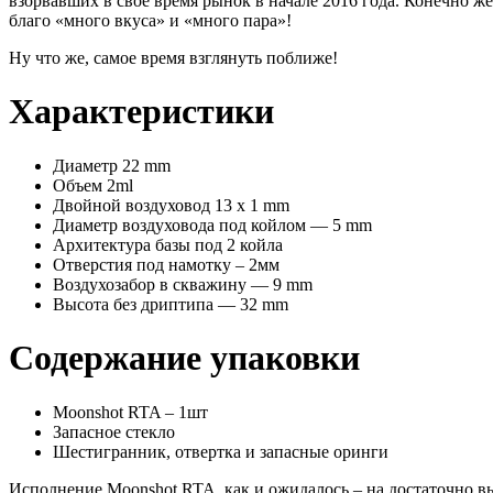
взорвавших в свое время рынок в начале 2016 года. Конечно же
благо «много вкуса» и «много пара»!
Ну что же, самое время взглянуть поближе!
Характеристики
Диаметр 22 mm
Объем 2ml
Двойной воздуховод 13 x 1 mm
Диаметр воздуховода под койлом — 5 mm
Архитектура базы под 2 койла
Отверстия под намотку – 2мм
Воздухозабор в скважину — 9 mm
Высота без дриптипа — 32 mm
Содержание упаковки
Moonshot RTA – 1шт
Запасное стекло
Шестигранник, отвертка и запасные оринги
Исполнение Moonshot RTA, как и ожидалось – на достаточно вы