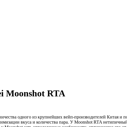
ei Moonshot RTA
дничества одного из крупнейших вейп-производителей Китая и п
мизации вкуса и количества пара. У Moonshot RTA нетипичный д