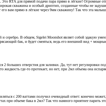
в. Это RTA для прямой подачи пара прямо в лёгкие! Огромные о
рокая скважина и особый дриптип, созданные чтобы не задушить
ет его вам прямо в лёгкие через 9мм скважину! Так что эта мал
 и серебро. В общем, Sigelei Moonshot являет собой эдакую уме
трясающий бак, и будет смеяться, ведь его внешний вид + мощные
ятся 2 больших отверстия для заливки. Да, тут нет регулировки по
то жидкость где-то протекает, но нет, при 2мл объема она испар
ляться с 200 ваттами получил очевидный ответ: конечно может, 
ах при объеме бака в 2мл? Так что намного приятнее парить этот 