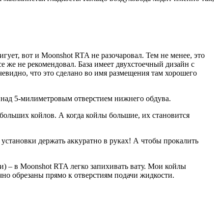
гует, вот и Moonshot RTA не разочаровал. Тем не менее, это
е же не рекомендовал. База имеет двухстоечный дизайн с
евидно, что это сделано во имя размещения там хорошего
о, над 5-милиметровым отверстием нижнего обдува.
 больших койлов. А когда койлы большие, их становится
я установки держать аккуратно в руках! А чтобы прокалить
ти) – в Moonshot RTA легко запихивать вату. Мои койлы
чно обрезаны прямо к отверстиям подачи жидкости.