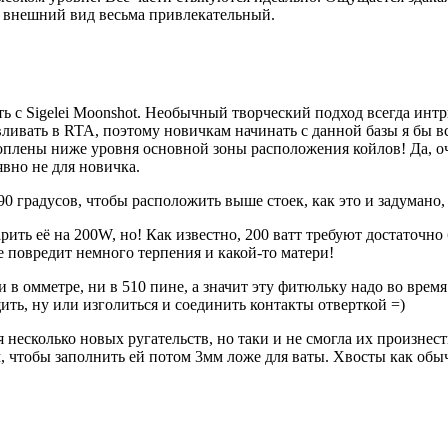
 внешний вид весьма привлекательный.
ь с Sigelei Moonshot. Необычный творческий подход всегда интри
ивать в RTA, поэтому новичкам начинать с данной базы я бы вс
плены ниже уровня основной зоны расположения койлов! Да, оч
явно не для новичка.
90 градусов, чтобы расположить выше стоек, как это и задуман
ить её на 200W, но! Как известно, 200 ватт требуют достаточно
 повредит немного терпения и какой-то матери!
 в омметре, ни в 510 пине, а значит эту фитюльку надо во врем
ить, ну или изголиться и соединить контакты отверткой =)
 несколько новых ругательств, но таки и не смогла их произнес
, чтобы заполнить ей потом 3мм ложе для ваты. Хвосты как обы