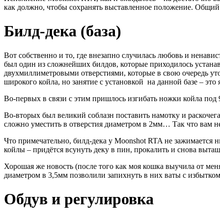
как должно, чтобы сохранять выставленное положение. Общий
Билд-дека (база)
Вот собственно и то, где внезапно случилась любовь и ненавист
был один из сложнейших билдов, которые приходилось устанавл
двухмиллиметровыми отверстиями, которые в свою очередь уто
широкого койла, но занятие с установкой на данной базе – это 
Во-первых в связи с этим пришлось изгибать ножки койла под 
Во-вторых был великий соблазн поставить намотку и раскочегар
сложно уместить в отверстия диаметром в 2мм… Так что вам не
Что примечательно, билд-дека у Moonshot RTA не зажимается ни
койлы – придётся всунуть деку в пин, прокалить и снова вытащ
Хорошая же новость (после того как моя кошка выучила от меня
диаметром в 3,5мм позволили запихнуть в них ваты с избытком
Обдув и регулировка