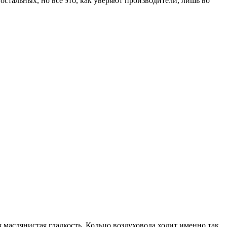
остальных, но все это, как уверяют производители, лишь во
маслянистая гладкость. Кольцо воздуховода ходит именно так,