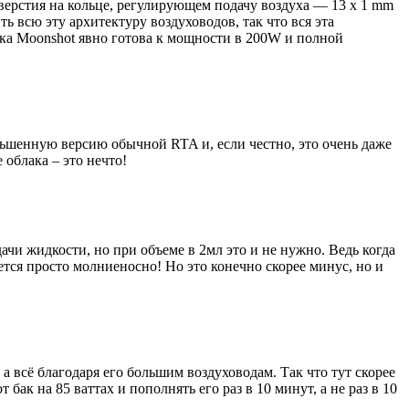
тверстия на кольце, регулирующем подачу воздуха — 13 x 1 mm
 всю эту архитектуру воздуховодов, так что вся эта
ышка Moonshot явно готова к мощности в 200W и полной
ньшенную версию обычной RTA и, если честно, это очень даже
 облака – это нечто!
дачи жидкости, но при объеме в 2мл это и не нужно. Ведь когда
яется просто молниеносно! Но это конечно скорее минус, но и
а всё благодаря его большим воздуховодам. Так что тут скорее
бак на 85 ваттах и пополнять его раз в 10 минут, а не раз в 10