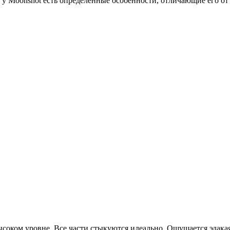
 у Moonshot есть определенные особенности, отличающие его от 
соком уровне. Все части стыкуются идеально. Ощущается эдакая 