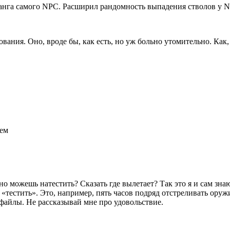
ранга самого NPC. Расширил рандомность выпадения стволов у 
вания. Оно, вроде бы, как есть, но уж больно утомительно. Как,
ием
о можешь натестить? Сказать где вылетает? Так это я и сам зна
«тестить». Это, например, пять часов подряд отстреливать оружи
файлы. Не рассказывай мне про удовольствие.