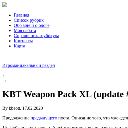
Главная
Список рубрик
Обо мне и о блоге
Моя работа
Справочник трубокура
Контакты
Карта
Игроманиакальный раздел
←
→
KBT Weapon Pack XL (update 
By kbaott, 17.02.2020
Продолжение
предыдущего
поста. Описание того, что уже сде
15. Добавил трех новых (нет) мутантов: карлик, заноза и тар