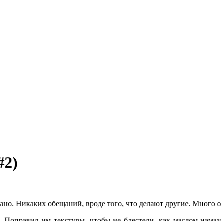
#2)
лано. Никаких обещаний, вроде того, что делают другие. Много 
к. Поправил им текстуры, чтобы не блестели, как маслом намаз