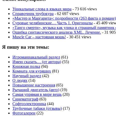
Уникальные слова в языках мира
- 73 616 views
Справочник трубокура
- 62 697 views
«Мастер и Маргарита»: подробности (263 факта о романе)
Суровые челябинские… Часть 1. Оригиналы
- 45 409 vie
«Танго смерти», музыка как улика и страшный памятник
Ошибка синтаксического анализа XML. Лечение.
- 31 905
Muscle Car – настоящая мощь!
- 30 451 views
Я пишу на эти темы:
Игроманиакальный раздел
(61)
Имею сказать… (от автора)
(55)
Книжная полка
(94)
Комната для курящих
(81)
Научный раздел
(42)
О людях
(14)
Повышение настроения
(65)
Рычащий двигатель (авто)
(19)
Самая упрямая в мире вещь
(20)
Синематограф
(63)
Софтоэлектроника
(44)
Трубочные табаки (отзывы)
(17)
Фотогалереи
(22)