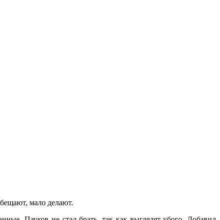
обещают, мало делают.
анные. Пауков не стал брать, так как выглядят убого. Добавил