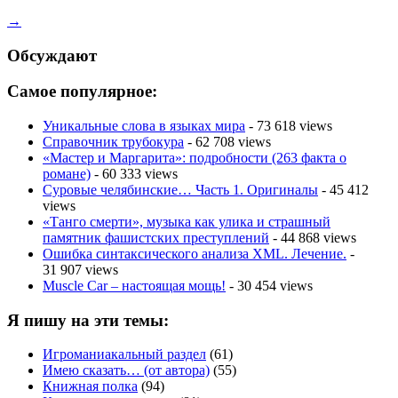
→
Обсуждают
Самое популярное:
Уникальные слова в языках мира
- 73 618 views
Справочник трубокура
- 62 708 views
«Мастер и Маргарита»: подробности (263 факта о
романе)
- 60 333 views
Суровые челябинские… Часть 1. Оригиналы
- 45 412
views
«Танго смерти», музыка как улика и страшный
памятник фашистских преступлений
- 44 868 views
Ошибка синтаксического анализа XML. Лечение.
-
31 907 views
Muscle Car – настоящая мощь!
- 30 454 views
Я пишу на эти темы:
Игроманиакальный раздел
(61)
Имею сказать… (от автора)
(55)
Книжная полка
(94)