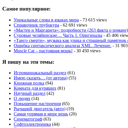
Самое популярное:
Уникальные слова в языках мира
- 73 615 views
Справочник трубокура
- 62 691 views
«Мастер и Маргарита»: подробности (263 факта о романе)
Суровые челябинские… Часть 1. Оригиналы
- 45 406 vie
«Танго смерти», музыка как улика и страшный памятник
Ошибка синтаксического анализа XML. Лечение.
- 31 903
Muscle Car – настоящая мощь!
- 30 450 views
Я пишу на эти темы:
Игроманиакальный раздел
(61)
Имею сказать… (от автора)
(55)
Книжная полка
(94)
Комната для курящих
(81)
Научный раздел
(42)
О людях
(14)
Повышение настроения
(65)
Рычащий двигатель (авто)
(19)
Самая упрямая в мире вещь
(20)
Синематограф
(63)
Софтоэлектроника
(44)