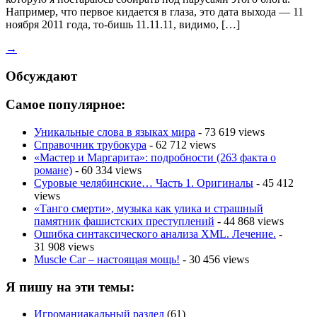
Например, что первое кидается в глаза, это дата выхода — 11
ноября 2011 года, то-бишь 11.11.11, видимо, […]
→
Обсуждают
Самое популярное:
Уникальные слова в языках мира
- 73 619 views
Справочник трубокура
- 62 712 views
«Мастер и Маргарита»: подробности (263 факта о
романе)
- 60 334 views
Суровые челябинские… Часть 1. Оригиналы
- 45 412
views
«Танго смерти», музыка как улика и страшный
памятник фашистских преступлений
- 44 868 views
Ошибка синтаксического анализа XML. Лечение.
-
31 908 views
Muscle Car – настоящая мощь!
- 30 456 views
Я пишу на эти темы:
Игроманиакальный раздел
(61)