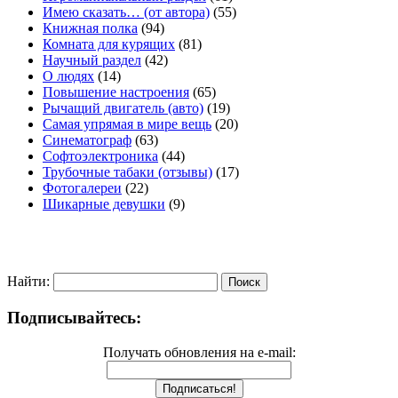
Имею сказать… (от автора)
(55)
Книжная полка
(94)
Комната для курящих
(81)
Научный раздел
(42)
О людях
(14)
Повышение настроения
(65)
Рычащий двигатель (авто)
(19)
Самая упрямая в мире вещь
(20)
Синематограф
(63)
Софтоэлектроника
(44)
Трубочные табаки (отзывы)
(17)
Фотогалереи
(22)
Шикарные девушки
(9)
Найти:
Подписывайтесь:
Получать обновления на e-mail: