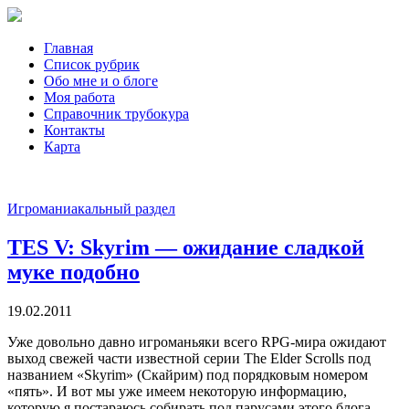
Главная
Список рубрик
Обо мне и о блоге
Моя работа
Справочник трубокура
Контакты
Карта
Игроманиакальный раздел
TES V: Skyrim — ожидание сладкой
муке подобно
19.02.2011
Уже довольно давно игроманьяки всего RPG-мира ожидают
выход свежей части известной серии The Elder Scrolls под
названием «Skyrim» (Скайрим) под порядковым номером
«пять». И вот мы уже имеем некоторую информацию,
которую я постараюсь собирать под парусами этого блога.