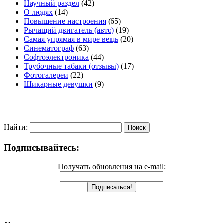
Научный раздел
(42)
О людях
(14)
Повышение настроения
(65)
Рычащий двигатель (авто)
(19)
Самая упрямая в мире вещь
(20)
Синематограф
(63)
Софтоэлектроника
(44)
Трубочные табаки (отзывы)
(17)
Фотогалереи
(22)
Шикарные девушки
(9)
Найти:
Подписывайтесь:
Получать обновления на e-mail: