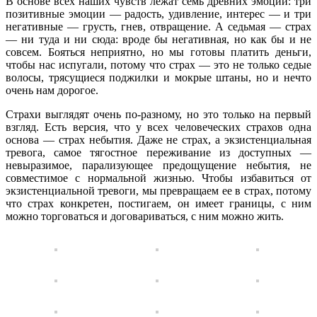
В основе всех наших чувств лежат семь древних эмоций: три
позитивные эмоции — радость, удивление, интерес — и три
негативные — грусть, гнев, отвращение. А седьмая — страх
— ни туда и ни сюда: вроде бы негативная, но как бы и не
совсем. Бояться неприятно, но мы готовы платить деньги,
чтобы нас испугали, потому что страх — это не только седые
волосы, трясущиеся поджилки и мокрые штаны, но и нечто
очень нам дорогое.
Страхи выглядят очень по-разному, но это только на первый
взгляд. Есть версия, что у всех человеческих страхов одна
основа — страх небытия. Даже не страх, а экзистенциальная
тревога, самое тягостное переживание из доступных —
невыразимое, парализующее предощущение небытия, не
совместимое с нормальной жизнью. Чтобы избавиться от
экзистенциальной тревоги, мы превращаем ее в страх, потому
что страх конкретен, постигаем, он имеет границы, с ним
можно торговаться и договариваться, с ним можно жить.