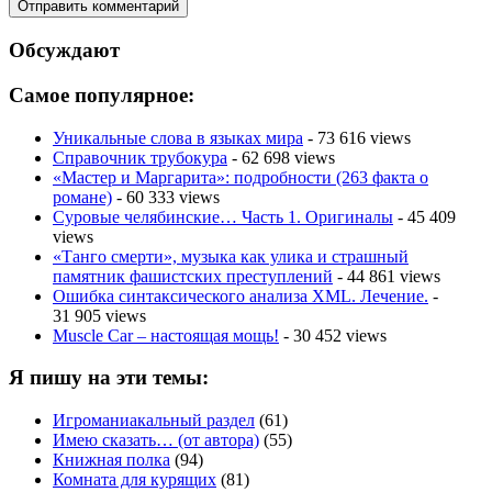
Обсуждают
Самое популярное:
Уникальные слова в языках мира
- 73 616 views
Справочник трубокура
- 62 698 views
«Мастер и Маргарита»: подробности (263 факта о
романе)
- 60 333 views
Суровые челябинские… Часть 1. Оригиналы
- 45 409
views
«Танго смерти», музыка как улика и страшный
памятник фашистских преступлений
- 44 861 views
Ошибка синтаксического анализа XML. Лечение.
-
31 905 views
Muscle Car – настоящая мощь!
- 30 452 views
Я пишу на эти темы:
Игроманиакальный раздел
(61)
Имею сказать… (от автора)
(55)
Книжная полка
(94)
Комната для курящих
(81)