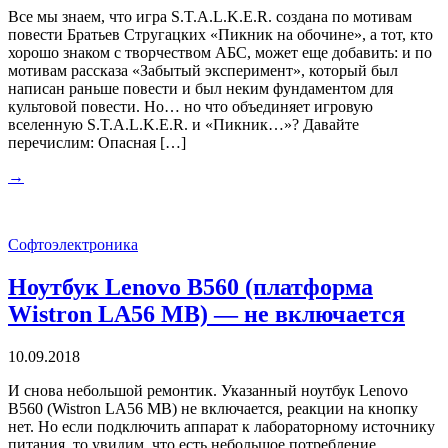
Все мы знаем, что игра S.T.A.L.K.E.R. создана по мотивам
повести Братьев Стругацких «Пикник на обочине», а тот, кто
хорошо знаком с творчеством АБС, может еще добавить: и по
мотивам рассказа «Забытый эксперимент», который был
написан раньше повести и был неким фундаментом для
культовой повести. Но… но что объединяет игровую
вселенную S.T.A.L.K.E.R. и «Пикник…»? Давайте
перечислим: Опасная […]
→
Софтоэлектроника
Ноутбук Lenovo B560 (платформа
Wistron LA56 MB) — не включается
10.09.2018
И снова небольшой ремонтик. Указанный ноутбук Lenovo
B560 (Wistron LA56 MB) не включается, реакции на кнопку
нет. Но если подключить аппарат к лабораторному источнику
питания, то увидим, что есть небольшое потребление