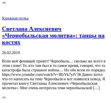
→
Книжная полка
Светлана Алексиевич
«Чернобыльская молитва»: танцы на
костях
26.02.2019
Всем мой фонящий привет! Чернобыль… сколько же всего в
этом слове! Те, кто там был в то самое время, говорят, что та
катастрофа была страшнее войны… Но обо всем по порядку.
https://www.youtube.com/watch?v=IRrYk7yiV38 Давно хотел
что-то написать на тему Чернобыля и вот появился повод. Я
прочитал книгу Светланы Алексиевич «Чернобыльская
молитва». Мне очень интересна тема чернобыльской […]
→