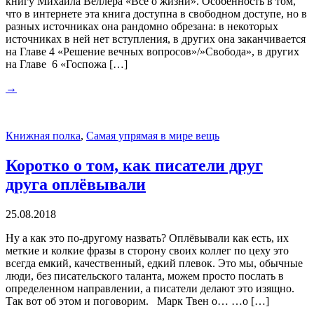
книгу Михаила Веллера «Все о жизни». Особенность в том,
что в интернете эта книга доступна в свободном доступе, но в
разных источниках она рандомно обрезана: в некоторых
источниках в ней нет вступления, в других она заканчивается
на Главе 4 «Решение вечных вопросов»/»Свобода», в других
на Главе 6 «Госпожа […]
→
Книжная полка
,
Самая упрямая в мире вещь
Коротко о том, как писатели друг
друга оплёвывали
25.08.2018
Ну а как это по-другому назвать? Оплёвывали как есть, их
меткие и колкие фразы в сторону своих коллег по цеху это
всегда емкий, качественный, едкий плевок. Это мы, обычные
люди, без писательского таланта, можем просто послать в
определенном направлении, а писатели делают это изящно.
Так вот об этом и поговорим. Марк Твен о… …о […]