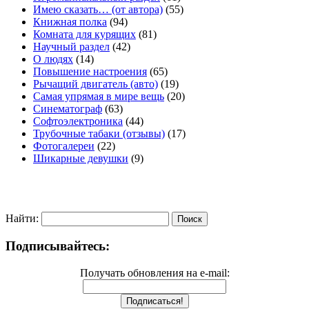
Имею сказать… (от автора)
(55)
Книжная полка
(94)
Комната для курящих
(81)
Научный раздел
(42)
О людях
(14)
Повышение настроения
(65)
Рычащий двигатель (авто)
(19)
Самая упрямая в мире вещь
(20)
Синематограф
(63)
Софтоэлектроника
(44)
Трубочные табаки (отзывы)
(17)
Фотогалереи
(22)
Шикарные девушки
(9)
Найти:
Подписывайтесь:
Получать обновления на e-mail: