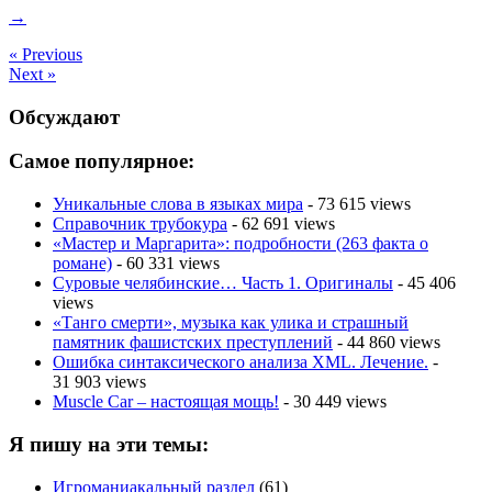
→
« Previous
Next »
Обсуждают
Самое популярное:
Уникальные слова в языках мира
- 73 615 views
Справочник трубокура
- 62 691 views
«Мастер и Маргарита»: подробности (263 факта о
романе)
- 60 331 views
Суровые челябинские… Часть 1. Оригиналы
- 45 406
views
«Танго смерти», музыка как улика и страшный
памятник фашистских преступлений
- 44 860 views
Ошибка синтаксического анализа XML. Лечение.
-
31 903 views
Muscle Car – настоящая мощь!
- 30 449 views
Я пишу на эти темы:
Игроманиакальный раздел
(61)