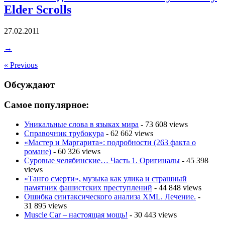
Elder Scrolls
27.02.2011
→
« Previous
Обсуждают
Самое популярное:
Уникальные слова в языках мира
- 73 608 views
Справочник трубокура
- 62 662 views
«Мастер и Маргарита»: подробности (263 факта о
романе)
- 60 326 views
Суровые челябинские… Часть 1. Оригиналы
- 45 398
views
«Танго смерти», музыка как улика и страшный
памятник фашистских преступлений
- 44 848 views
Ошибка синтаксического анализа XML. Лечение.
-
31 895 views
Muscle Car – настоящая мощь!
- 30 443 views