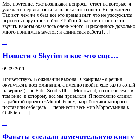
Мое почтение. Уже возникают вопросы, ответ на которые я
уже дал в первой части заголовка этого поста. Не дождетесь!
Так вот, чем же я был все это время занят, что не удосужился
черкнуть пару строк в блог? Работой, как ни странно это
звучит. Работы оказалось очень много. Приходилось довольно
много принимать зачетов; и админская работа […]
→
Новости о Skyrim и кое-что еще…
09.09.2011
Приветствую. В ожидании выхода «Скайрима» я решил
окунуться в воспоминания, а именно пройти еще раз (в сотый,
наверное!) The Elder Scrolls III — Morrowind, но не совсем в в
том виде, к которому все мы привыкли. Я постоянно следил
за работой проекта «Morroblivion», разработчики которого
поставили себе цель — перенести весь мир Морроувинда в
Oblivion. […]
→
Фанаты сделали замечательную книгу