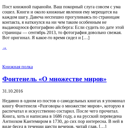
Пост книжной паранойи. Ваш покорный слуга совсем с ума
сошел. Книги и около книжные явления ему мерещатся на
каждом шагу. Давеча неспешно прогуливаясь по страницам
контакта, я наткнулся на ни чем таким особенным не
выдающуюся фотографию айсберга: Если судить по дате этой
страницы — сентябрь 2013, то фотография довольно свежая.
Вот оригинал. Я какое-то время сидел и […]
→
Книжная полка
Фонтенель «О множестве миров»
31.10.2016
Недавно в одном из постов о самодельных книгах я упоминал
книгу Фонтенеля «Разговоры о множестве миров», которую я
распечатал и искусственно состарил. После чего прочитал.
Книга, хоть и написана в 1686 году, а на русский переведена
Антиохом Кантемиром в 1730, до сих пор интересна. В ней в
виде бесед в течении шести вечеров, читай глав, […]