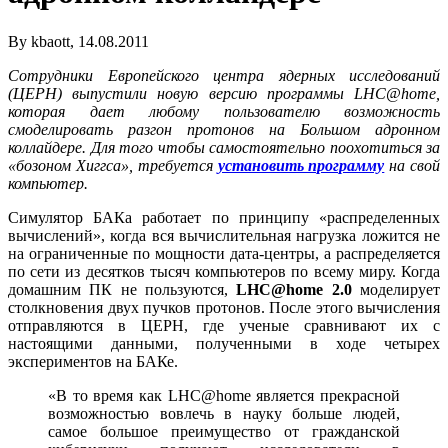
By kbaott, 14.08.2011
Сотрудники Европейского центра ядерных исследований
(ЦЕРН) выпустили новую версию программы
LHC
@
home
,
которая дает любому пользователю возможность
смоделировать разгон протонов на Большом адронном
коллайдере. Для того чтобы самостоятельно поохотиться за
«бозоном Хиггса», требуется
установить программу
на свой
компьютер.
Симулятор БАКа работает по принципу «распределенных
вычислений», когда вся вычислительная нагрузка ложится не
на ограниченные по мощности дата-центры, а распределяется
по сети из десятков тысяч компьютеров по всему миру. Когда
домашним ПК не пользуются,
LHC@home 2.0
моделирует
столкновения двух пучков протонов. После этого вычисления
отправляются в ЦЕРН, где ученые сравнивают их с
настоящими данными, полученными в ходе четырех
экспериментов на БАКе.
«В то время как LHC@home является прекрасной
возможностью вовлечь в науку больше людей,
самое большое преимущество от гражданской