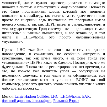
мощностей, далее нужно зарегистрироваться с помощью
инвайта в системе и приступить к моделированию. Поначалу
это было продуманным ходом, который мог привлечь
внимание к коллайдеру, так сказать, масс, далее все пошло
просто по инерции: ведь изначально эта программа имела
немного смысла, так как ЦЕРН имеет и суперкомпьютеры и
межгосударственную Грид-систему, где и происходят самые
интересные и важные вычисления, а все остальное, в том
числе и LHC@home, это просто малозначительная
«пустышка».
Проект LHC «как-бы» не стоит на месте, но данное
нововведение, к сожалению, не особенно интересно и
качественно, так как шума много, а на фоне Грида это
«телодвижение» ЦЕРНа какое-то блеклое. Посмотрим, что же
будет дальше. Я пока что не регистрировался, нет времени, на
это, но кое-что уже почитать успел — обсуждения на
нескольких форумах, в том числе и на официальном, еще
больше отталкивают меня от установки BOINC на свой
компьютер, разве что для того, чтобы принять участие в каких
либо других проектах…
Метки:
Large Hadron Collider
,
LHC
,
LHC@home
,
БАК
,
большой адронный коллайдер
,
Большой Взрыв