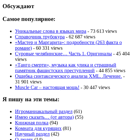
Обсуждают
Самое популярное:
Уникальные слова в языках мира
- 73 613 views
Справочник трубокура
- 62 687 views
«Мастер и Маргарита»: подробности (263 факта о
романе)
- 60 331 views
Суровые челябинские… Часть 1. Оригиналы
- 45 404
views
«Танго смерти», музыка как улика и страшный
памятник фашистских преступлений
- 44 855 views
Ошибка синтаксического анализа XML. Лечение.
-
31 901 views
Muscle Car – настоящая мощь!
- 30 447 views
Я пишу на эти темы:
Игроманиакальный раздел
(61)
Имею сказать… (от автора)
(55)
Книжная полка
(94)
Комната для курящих
(81)
Научный раздел
(42)
О людях
(14)