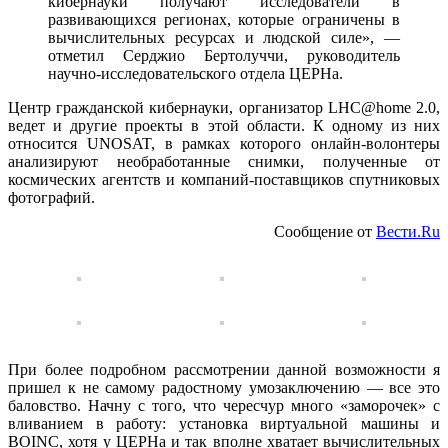
кибернауки получают исследователи в
развивающихся регионах, которые ограничены в
вычислительных ресурсах и людской силе», —
отметил Серджио Бертолуччи, руководитель
научно-исследовательского отдела ЦЕРНа.
Центр гражданской кибернауки, организатор LHC@home 2.0,
ведет и другие проекты в этой области. К одному из них
относится UNOSAT, в рамках которого онлайн-волонтеры
анализируют необработанные снимки, полученные от
космических агентств и компаний-поставщиков спутниковых
фотографий.
Сообщение от
Вести.Ru
При более подробном рассмотрении данной возможности я
пришел к не самому радостному умозаключению — все это
баловство. Начну с того, что чересчур много «заморочек» с
вливанием в работу: установка виртуальной машины и
BOINC, хотя у ЦЕРНа и так вполне хватает вычислительных