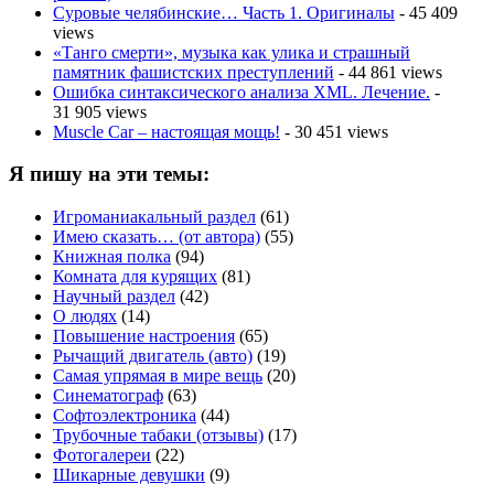
Суровые челябинские… Часть 1. Оригиналы
- 45 409
views
«Танго смерти», музыка как улика и страшный
памятник фашистских преступлений
- 44 861 views
Ошибка синтаксического анализа XML. Лечение.
-
31 905 views
Muscle Car – настоящая мощь!
- 30 451 views
Я пишу на эти темы:
Игроманиакальный раздел
(61)
Имею сказать… (от автора)
(55)
Книжная полка
(94)
Комната для курящих
(81)
Научный раздел
(42)
О людях
(14)
Повышение настроения
(65)
Рычащий двигатель (авто)
(19)
Самая упрямая в мире вещь
(20)
Синематограф
(63)
Софтоэлектроника
(44)
Трубочные табаки (отзывы)
(17)
Фотогалереи
(22)
Шикарные девушки
(9)